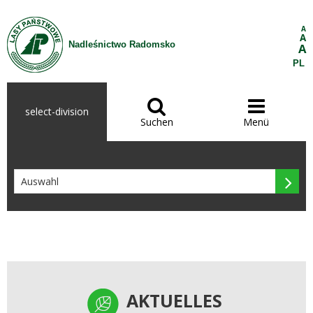
Zum Inhalt wechseln
A
A
Nadleśnictwo Radomsko
A
PL


select-division
Suchen
Menü

AKTUELLES
AKTUELLES