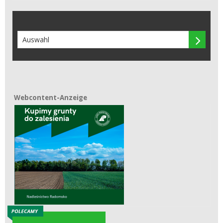

Webcontent-Anzeige
Webcontent-Anzeige